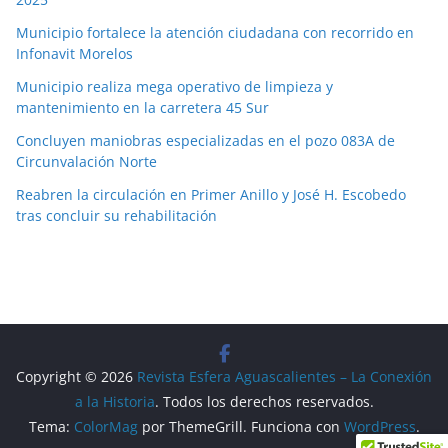
Municipio fortalece la atención ciudadana con recorrido en
Infonavit Morelos
Municipio realiza mega operativo de limpieza y
mantenimiento en la carretera 45 Sur
Concluyen maniobras especializadas en el pozo 083A de
Circunvalación Norte
Reabren la circulación en Primer Anillo y José H. Escobedo
tras concluir su rehabilitación
Copyright © 2026
Revista Esfera Aguascalientes – La Conexión
a la Historia
. Todos los derechos reservados.
Tema:
ColorMag
por ThemeGrill. Funciona con
WordPress
.