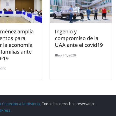
Jiménez amplía
Ingenio y
entos para
compromiso de la
r la economía
UAA ante el covid19
 familias ante
abril 1, 2020
-19
 2020
a Conexión a la Historia
. Todos los derechos reservados.
dPress
.