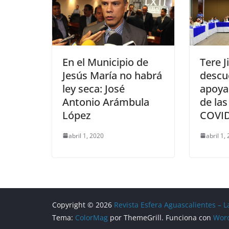
En el Municipio de
Tere 
Jesús María no habrá
descu
ley seca: José
apoya
Antonio Arámbula
de las
López
COVID
abril 1, 2020
abril 1,
Copyright © 2026
Revista Esfera Aguascalientes – L
Tema:
ColorMag
por ThemeGrill. Funciona con
Wor