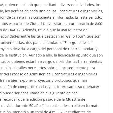
A, quien mencionó que, mediante diversas actividades, los
, los perfiles de cada una de las licenciaturas e ingenierías,
ión de carrera más consciente e informada. En este sentido,
intos espacios de Ciudad Universitaria en un horario de 8:00
ón de UAA TV. Además, reveló que la XVII Muestra de
 actividades entre las que destacan el “Gallo Tour”, que son
 universitarias; dos paneles titulados “El orgullo de ser
royecto de vida” a cargo del personal de Control Escolar, y
 de la Institución. Aunado a ello, la licenciada apuntó que son
resados quienes estarán a cargo de brindar las herramientas,
omo los detalles necesarios sobre el procedimiento para
par del Proceso de Admisión de Licenciaturas e Ingenierías
drán a bien exponer proyectos y prototipos que han
ca a fin de compartir con las y los interesados su quehacer
to puede ser consultado en el siguiente enlace
 recordar que la edición pasada de la Muestra de
 de vida durante 50 años”, la cual se desarrolló en formato
itución, atendió a un total de 4 mil 828 estudiantes de