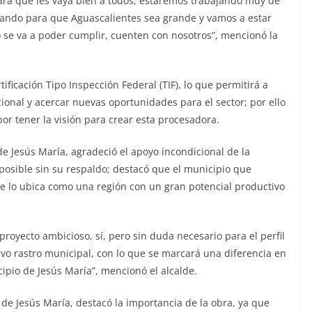
ra que les vaya bien a todos; estaremos trabajando muy de
yando para que Aguascalientes sea grande y vamos a estar
se va a poder cumplir, cuenten con nosotros”, mencionó la
ficación Tipo Inspección Federal (TIF), lo que permitirá a
ional y acercar nuevas oportunidades para el sector; por ello
or tener la visión para crear esta procesadora.
 Jesús María, agradeció el apoyo incondicional de la
posible sin su respaldo; destacó que el municipio que
e lo ubica como una región con un gran potencial productivo
proyecto ambicioso, sí, pero sin duda necesario para el perfil
vo rastro municipal, con lo que se marcará una diferencia en
cipio de Jesús María”, mencionó el alcalde.
 de Jesús María, destacó la importancia de la obra, ya que